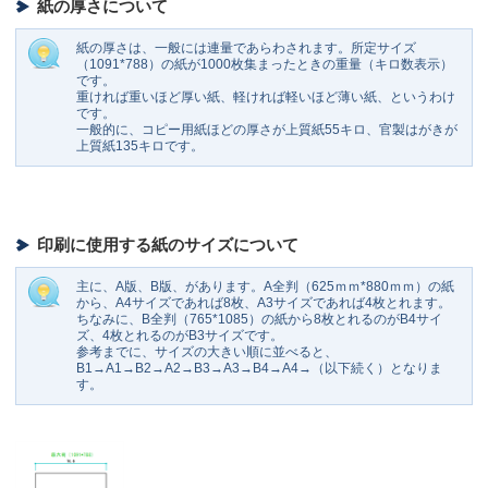
紙の厚さについて
紙の厚さは、一般には連量であらわされます。所定サイズ
（1091*788）の紙が1000枚集まったときの重量（キロ数表示）
です。
重ければ重いほど厚い紙、軽ければ軽いほど薄い紙、というわけ
です。
一般的に、コピー用紙ほどの厚さが上質紙55キロ、官製はがきが
上質紙135キロです。
印刷に使用する紙のサイズについて
主に、A版、B版、があります。A全判（625ｍｍ*880ｍｍ）の紙
から、A4サイズであれば8枚、A3サイズであれば4枚とれます。
ちなみに、B全判（765*1085）の紙から8枚とれるのがB4サイ
ズ、4枚とれるのがB3サイズです。
参考までに、サイズの大きい順に並べると、
B1→A1→B2→A2→B3→A3→B4→A4→（以下続く）となりま
す。