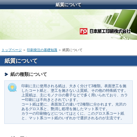
紙質について
トップページ
＞
印刷発注の基礎知識
＞ 紙質について
紙質について
紙の種類について
印刷に主に使用される紙は、大きく分けて3種類。表面塗工を施
したコート紙と、塗工を施さない上質紙、その他の特殊紙です。
上質紙は、主にモノクロの冊子などで多く用いられており、カラ
ー印刷には不向きとされています。
コート紙は更に、表面加工の違いで2種類に分かれます。光沢の
あるグロス系と、艶消し処理を施したマット系です。
カラーの印刷物などについてはとくに、このグロス系コート紙
と、マット系コート紙のいずれかで選択されるのが主流です。