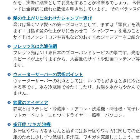
かを、実際に結果としてお見せすることが出来るでしょう。 今
ンドは全体的に優れた数値を叩き出しています。 そのバランス
髪の仕上がりに合わせたシャンプー選び
磨けば輝くツヤ髪への第一プロセスとして、まずは「頭皮」を洗
ます！目指す髪の仕上がりに合わせて「シャンプー」を選ぶこと
サイトはノンシリコンや育毛などのおすすめシャンプーをご紹介
フレッツ光は光通信網
フレッツ光はNTT東日本のブローバンドサービスの事です。光
スピードが上がりますから、大容量のサイトや動画コンテンツ等
ます。
ウォーターサーバーの選択ポイント
ウォーターサーバーの利点としては、いつでも好きなときに冷た
きる事です。水を冷蔵庫で冷たくしたり、お湯を水からやかんで
ません。
節電のアイディア
節電とは？テレビ・冷蔵庫・エアコン・洗濯機・掃除機・電子レ
ットカーペット・こたつ・ドライヤー・照明・パソコン。
多汗症 ワキガ 治療
多汗症やワキガをきちんと治すには多汗症やワキガに関しての正
服のために少しずつ勉強し多汗症、ワキガを克服しましょう。オ