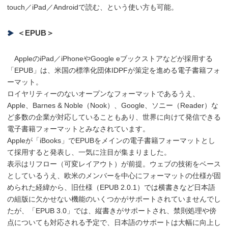
touch／iPad／Androidで読む、という使い方も可能。
＜EPUB＞
AppleのiPad／iPhoneやGoogle eブックストアなどが採用する
「EPUB」は、米国の標準化団体IDPFが策定を進める電子書籍フォ
ーマット。
ロイヤリティーのないオープンなフォーマットであるうえ、
Apple、Barnes & Noble（Nook）、Google、ソニー（Reader）な
ど多数の企業が対応していることもあり、世界に向けて発信できる
電子書籍フォーマットとみなされています。
Appleが「iBooks」でEPUBをメインの電子書籍フォーマットとし
て採用すると発表し、一気に注目が集まりました。
表示はリフロー（可変レイアウト）が前提。ウェブの技術をベース
としているうえ、欧米のメンバーを中心にフォーマットの仕様が固
められた経緯から、旧仕様（EPUB 2.0.1）では横書きなど日本語
の組版に欠かせない機能のいくつかがサポートされていませんでし
たが、「EPUB 3.0」では、縦書きがサポートされ、禁則処理や傍
点についても対応される予定で、日本語のサポートは大幅に向上し