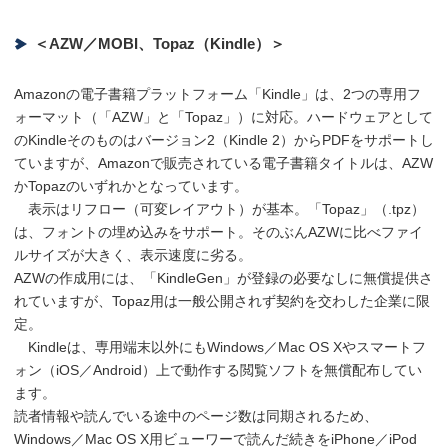
＜AZW／MOBI、Topaz（Kindle）＞
Amazonの電子書籍プラットフォーム「Kindle」は、2つの専用フ
ォーマット（「AZW」と「Topaz」）に対応。ハードウェアとして
のKindleそのものはバージョン2（Kindle 2）からPDFをサポートし
ていますが、Amazonで販売されている電子書籍タイトルは、AZW
かTopazのいずれかとなっています。
表示はリフロー（可変レイアウト）が基本。「Topaz」（.tpz）
は、フォントの埋め込みをサポート。そのぶんAZWに比べファイ
ルサイズが大きく、表示速度に劣る。
AZWの作成用には、「KindleGen」が登録の必要なしに無償提供さ
れていますが、Topaz用は一般公開されず契約を交わした企業に限
定。
Kindleは、専用端末以外にもWindows／Mac OS Xやスマートフ
ォン（iOS／Android）上で動作する閲覧ソフトを無償配布してい
ます。
読者情報や読んでいる途中のページ数は同期されるため、
Windows／Mac OS X用ビューワーで読んだ続きをiPhone／iPod