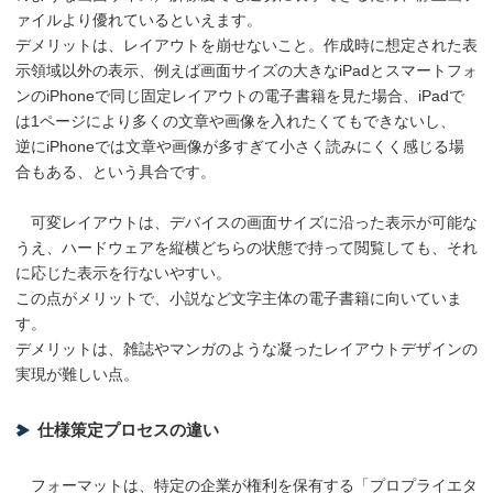
ァイルより優れているといえます。
デメリットは、レイアウトを崩せないこと。作成時に想定された表
示領域以外の表示、例えば画面サイズの大きなiPadとスマートフォ
ンのiPhoneで同じ固定レイアウトの電子書籍を見た場合、iPadで
は1ページにより多くの文章や画像を入れたくてもできないし、
逆にiPhoneでは文章や画像が多すぎて小さく読みにくく感じる場
合もある、という具合です。
可変レイアウトは、デバイスの画面サイズに沿った表示が可能な
うえ、ハードウェアを縦横どちらの状態で持って閲覧しても、それ
に応じた表示を行ないやすい。
この点がメリットで、小説など文字主体の電子書籍に向いていま
す。
デメリットは、雑誌やマンガのような凝ったレイアウトデザインの
実現が難しい点。
仕様策定プロセスの違い
フォーマットは、特定の企業が権利を保有する「プロプライエタ