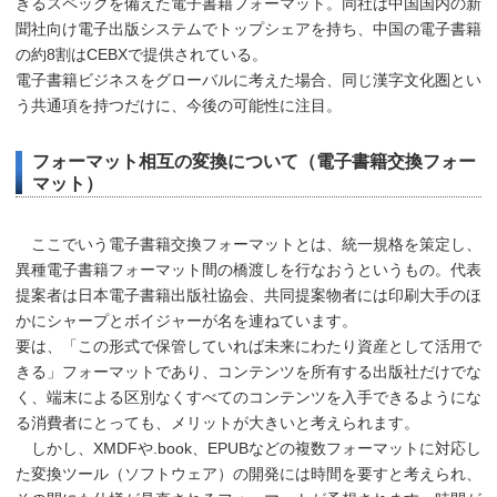
きるスペックを備えた電子書籍フォーマット。同社は中国国内の新
聞社向け電子出版システムでトップシェアを持ち、中国の電子書籍
の約8割はCEBXで提供されている。
電子書籍ビジネスをグローバルに考えた場合、同じ漢字文化圏とい
う共通項を持つだけに、今後の可能性に注目。
フォーマット相互の変換について（電子書籍交換フォー
マット）
ここでいう電子書籍交換フォーマットとは、統一規格を策定し、
異種電子書籍フォーマット間の橋渡しを行なおうというもの。代表
提案者は日本電子書籍出版社協会、共同提案物者には印刷大手のほ
かにシャープとボイジャーが名を連ねています。
要は、「この形式で保管していれば未来にわたり資産として活用で
きる」フォーマットであり、コンテンツを所有する出版社だけでな
く、端末による区別なくすべてのコンテンツを入手できるようにな
る消費者にとっても、メリットが大きいと考えられます。
しかし、XMDFや.book、EPUBなどの複数フォーマットに対応し
た変換ツール（ソフトウェア）の開発には時間を要すと考えられ、