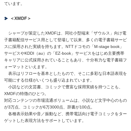
ています。
＜XMDF＞
シャープが策定したXMDFは、同社小型端末「ザウルス」向け電
子書籍配信サービス用として登場して以来、多くの電子書籍サービ
スに採用された実績を持ちます。NTTドコモの「M-stage book」
サービスやKDDI（au）の「EZ-book」サービスをはじめ主要携帯
キャリアに公式採用されていることもあり、十分有力な電子書籍フ
ォーマットといえます。
表示はリフローを基本としたもので、そこに多彩な日本語表現を
可能にする仕様がいくつも盛り込まれています。
小説などの文芸書、コミックで豊富な採用実績を持つことも、
XMDFの特徴のひとつ。
対応コンテンツの市場流通ボリュームは、小説など文字中心のもの
が3万点、コミックが6万3000点、辞書が100点。
各種表示効果や音／振動など、携帯電話向け電子コミックをター
ゲットした表現方法をサポートしています。