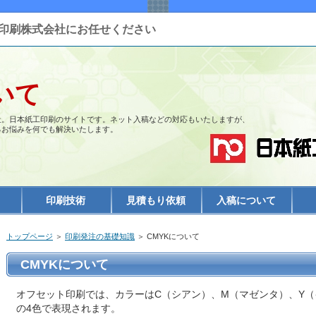
印刷株式会社にお任せください
いて
社。日本紙工印刷のサイトです。ネット入稿などの対応もいたしますが、
るお悩みを何でも解決いたします。
印刷技術
見積もり依頼
入稿について
トップページ
＞
印刷発注の基礎知識
＞ CMYKについて
CMYKについて
オフセット印刷では、カラーはC（シアン）、M（マゼンタ）、Y（
の4色で表現されます。